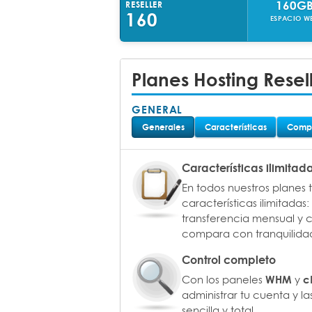
160G
RESELLER
160
ESPACIO W
Planes Hosting Resel
GENERAL
Generales
Características
Compa
Características ilimitad
En todos nuestros planes
características ilimitadas
transferencia mensual y c
compara con tranquilida
Control completo
Con los paneles
y
WHM
c
administrar tu cuenta y la
sencilla y total.