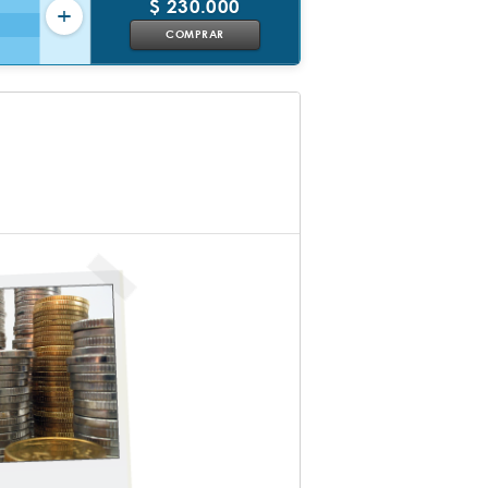
$ 230.000
+
COMPRAR