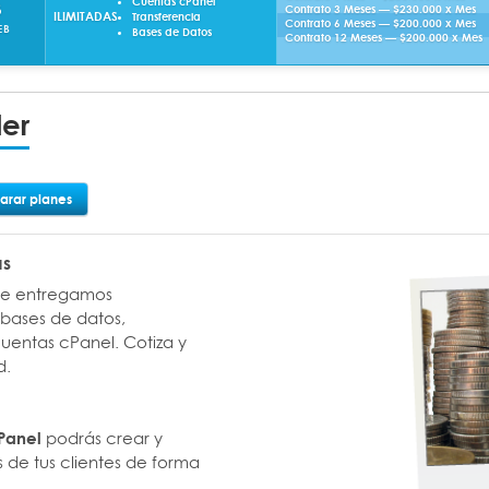
Cuentas cPanel
B
Contrato 3 Meses — $230.000 x Mes
ILIMITADAS
Transferencia
Contrato 6 Meses — $200.000 x Mes
EB
Bases de Datos
Contrato 12 Meses — $200.000 x Mes
ler
rar planes
as
 te entregamos
: bases de datos,
uentas cPanel. Cotiza y
d.
podrás crear y
Panel
s de tus clientes de forma